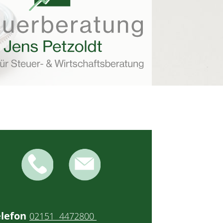
lefon
:
02151 4472800