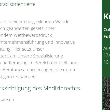
raxisorientierte
K
ich in einem tiefgreifenden Wandel.
ich geänderten gesetzlichen
Cu
ndem Wettbewerbsdruck
Fo
e Unternehmensführung und innovative
Aus
ung. Hier setzt unser
17.
ept an. Unsere Spezialisierung
16 
ische Beratung im Bereich der Heil- und
lle Beratungsanforderungen, die durch
abgedeckt werden:
ksichtigung des Medizinrechts
tswesen