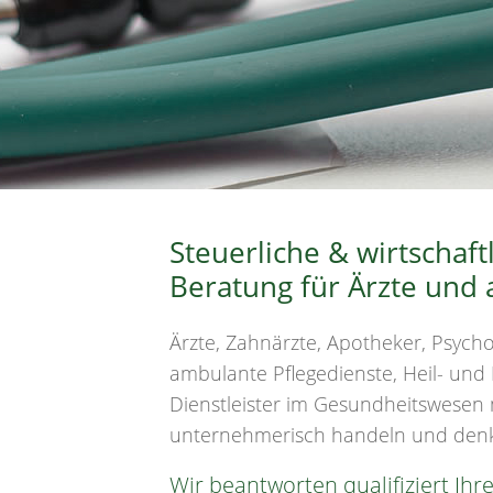
Steuerliche & wirtschaft
Beratung für Ärzte und 
Ärzte, Zahnärzte, Apotheker, Psych
ambulante Pflegedienste, Heil- und 
Dienstleister im Gesundheitswesen 
unternehmerisch handeln und den
Wir beantworten qualifiziert Ihr